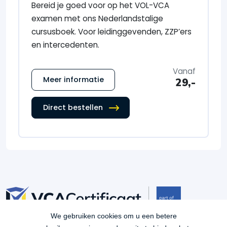
Bereid je goed voor op het VOL-VCA
examen met ons Nederlandstalige
cursusboek. Voor leidinggevenden, ZZP’ers
en intercedenten.
Vanaf
Meer informatie
29,-
Direct bestellen
We gebruiken cookies om u een betere
Je bent verzekerd van kwaliteit met VCACertificaat.nl. Al