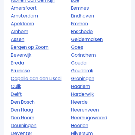
Alphen aan den Rijn
Ede
Amersfoort
Eemnes
Amsterdam
Eindhoven
Apeldoorn
Emmen
Arnhem
Enschede
Assen
Geldermalsen
Bergen op Zoom
Goes
Beverwijk
Gorinchem
Breda
Gouda
Bruinisse
Gouderak
Capelle aan den IJssel
Groningen
Cuijk
Haarlem
Delft
Harderwijk
Den Bosch
Heerde
Den Haag
Heerenveen
Den Hoorn
Heerhugowaard
Deurningen
Heerlen
Deventer
Hilversum