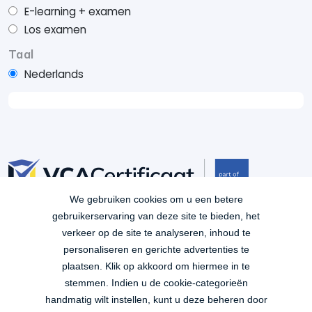
E-learning + examen
Los examen
Taal
Nederlands
We gebruiken cookies om u een betere
Je bent verzekerd van kwaliteit met VCACertificaat.nl. Al
gebruikerservaring van deze site te bieden, het
ruim 15 jaar lang VCA leren op een manier die het beste
verkeer op de site te analyseren, inhoud te
bij jou past!
personaliseren en gerichte advertenties te
plaatsen. Klik op akkoord om hiermee in te
Contact
stemmen. Indien u de cookie-categorieën
Wilmersdorf 50
handmatig wilt instellen, kunt u deze beheren door