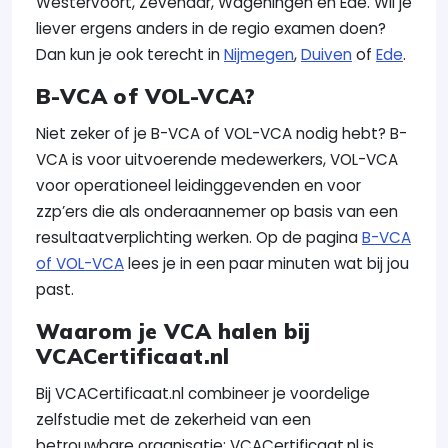
Westervoort, Zevenaar, Wageningen en Ede. Wil je
liever ergens anders in de regio examen doen?
Dan kun je ook terecht in
Nijmegen
,
Duiven
of
Ede
.
B-VCA of VOL-VCA?
Niet zeker of je B-VCA of VOL-VCA nodig hebt? B-
VCA is voor uitvoerende medewerkers, VOL-VCA
voor operationeel leidinggevenden en voor
zzp’ers die als onderaannemer op basis van een
resultaatverplichting werken. Op de pagina
B-VCA
of VOL-VCA
lees je in een paar minuten wat bij jou
past.
Waarom je VCA halen bij
VCACertificaat.nl
Bij VCACertificaat.nl combineer je voordelige
zelfstudie met de zekerheid van een
betrouwbare organisatie: VCACertificaat.nl is