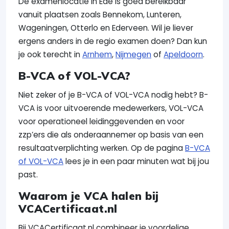
De examenlocatie in Ede is goed bereikbaar
vanuit plaatsen zoals Bennekom, Lunteren,
Wageningen, Otterlo en Ederveen. Wil je liever
ergens anders in de regio examen doen? Dan kun
je ook terecht in
Arnhem
,
Nijmegen
of
Apeldoorn
.
B-VCA of VOL-VCA?
Niet zeker of je B-VCA of VOL-VCA nodig hebt? B-
VCA is voor uitvoerende medewerkers, VOL-VCA
voor operationeel leidinggevenden en voor
zzp’ers die als onderaannemer op basis van een
resultaatverplichting werken. Op de pagina
B-VCA
of VOL-VCA
lees je in een paar minuten wat bij jou
past.
Waarom je VCA halen bij
VCACertificaat.nl
Bij VCACertificaat.nl combineer je voordelige