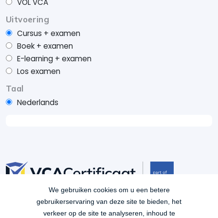
VOL VCA
Uitvoering
Cursus + examen
Boek + examen
E-learning + examen
Los examen
Taal
Nederlands
We gebruiken cookies om u een betere
Je bent verzekerd van kwaliteit met VCACertificaat.nl. Al
gebruikerservaring van deze site te bieden, het
ruim 15 jaar lang VCA leren op een manier die het beste
verkeer op de site te analyseren, inhoud te