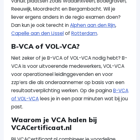
vanuit plaatsen zoals Waddinxveen, Bodegraven,
Reeuwijk, Moordrecht en Bergambacht. Wil je
liever ergens anders in de regio examen doen?
Dan kun je ook terecht in
Alphen aan den Rijn
,
Capelle aan den IJssel
of
Rotterdam
.
B-VCA of VOL-VCA?
Niet zeker of je B-VCA of VOL-VCA nodig hebt? B-
VCA is voor uitvoerende medewerkers, VOL-VCA
voor operationeel leidinggevenden en voor
zzp’ers die als onderaannemer op basis van een
resultaatverplichting werken. Op de pagina
B-VCA
of VOL-VCA
lees je in een paar minuten wat bij jou
past.
Waarom je VCA halen bij
VCACertificaat.nl
Bij VCACertificaat.nl combineer je voordelige