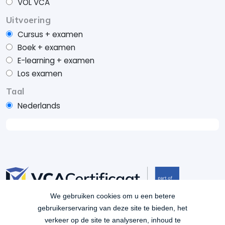
VOL VCA
Uitvoering
Cursus + examen
Boek + examen
E-learning + examen
Los examen
Taal
Nederlands
We gebruiken cookies om u een betere
Je bent verzekerd van kwaliteit met VCACertificaat.nl. Al
gebruikerservaring van deze site te bieden, het
ruim 15 jaar lang VCA leren op een manier die het beste
verkeer op de site te analyseren, inhoud te